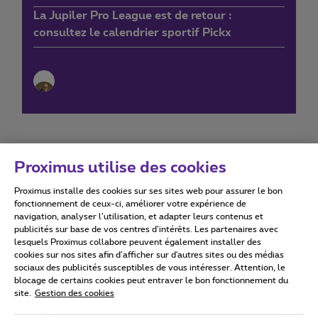
La Jupiler Pro League est de retour :
consultez le calendrier sportif Pickx
Proximus utilise des cookies
Proximus installe des cookies sur ses sites web pour assurer le bon
Conditions d'utilisation
Accessibility statement
fonctionnement de ceux-ci, améliorer votre expérience de
navigation, analyser l’utilisation, et adapter leurs contenus et
publicités sur base de vos centres d’intérêts. Les partenaires avec
lesquels Proximus collabore peuvent également installer des
cookies sur nos sites afin d’afficher sur d'autres sites ou des médias
sociaux des publicités susceptibles de vous intéresser. Attention, le
Tous droits réservés. ©
2026
Proximus
blocage de certains cookies peut entraver le bon fonctionnement du
site.
Gestion des cookies
Conditions générales, info consommateur
Liste des prix et tarifs
Accessibilité
Vie privée