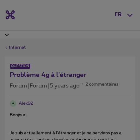
FR
Internet
QUESTION
Problème 4g à l'étranger
2 commentaires
Forum|Forum|5 years ago
Alex92
A
Bonjour,
Je suis actuellement à l'étranger et je ne parviens pas à
avoir du 4g. L'option: données en itinérance pourtant