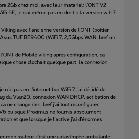
ibre 2Gb chez moi, avec leur materiel: l'ONT V2
(WiFi 6E, je n'ai même pas eu droit a la version wifi 7
 Viking avec l'ancienne version de l'ONT (boitier
eur Asus TUF BE9400 (WiFi 7, 2,5Gbps WAN, bref un
r l'ONT de Mobile viking apres configuration, ca
elque chose clochait quelque part, la connexion
n'ai pas eu l'internet box WiFi 7 j'ai décidé de
Tag du Vlan20, connexion WAN DHCP, actibation de
a ne change rien, bref j'ai tout reconfigurer
IPV6 puisque Proximus ne fournis absolument
ion et que lorsque je l'active j'ai d'énormes
ler mon routeur c'est une catastrophe ambulante: