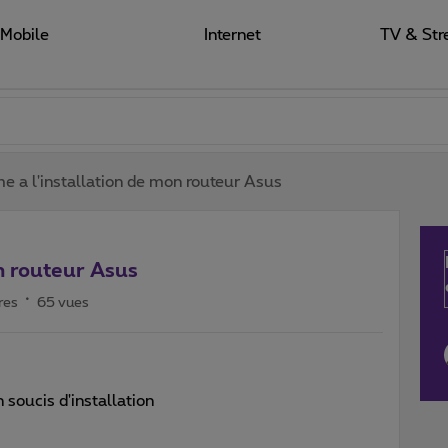
Mobile
Internet
TV & Str
e a l'installation de mon routeur Asus
n routeur Asus
res
65 vues
 soucis d'installation