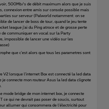
uvoir, 500Mb/s de débit maximum alors que je suis
s, connexion entre amis sur console possible mais
arties sur serveur (Palworld notamment: on se
ble de lancer de boss de tour, quand le jeu tente
cket league j'ai du Ping atroce et de grosse perte
e de communiquer en vocal sur la Party
re, impossible de lancer une vidéo sur les
passe)
strophe que c'est alors que tous les parametres sont
re V2 lorsque l'internet Box est connecté la led data
ue je connecte mon routeur Asus la led data clignote
.
 le mode bridge de mon internet box, je connecte
T ce qui ne devrait pas poser de soucis, surtout
eur allumer qui consommera de l'électricité pour