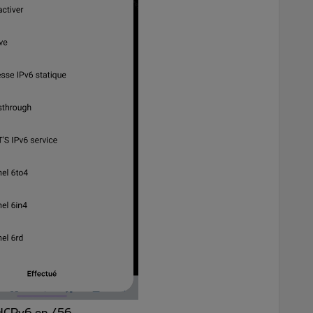
DHCPv6 en /56.