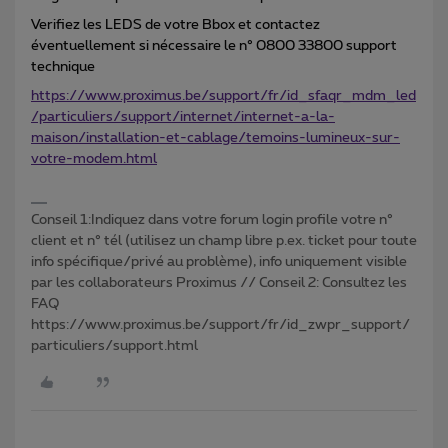
Verifiez les LEDS de votre Bbox et contactez
éventuellement si nécessaire le n° 0800 33800 support
technique
https://www.proximus.be/support/fr/id_sfaqr_mdm_led
/particuliers/support/internet/internet-a-la-
maison/installation-et-cablage/temoins-lumineux-sur-
votre-modem.html
Conseil 1:Indiquez dans votre forum login profile votre n°
client et n° tél (utilisez un champ libre p.ex. ticket pour toute
info spécifique/privé au problème), info uniquement visible
par les collaborateurs Proximus // Conseil 2: Consultez les
FAQ
https://www.proximus.be/support/fr/id_zwpr_support/
particuliers/support.html