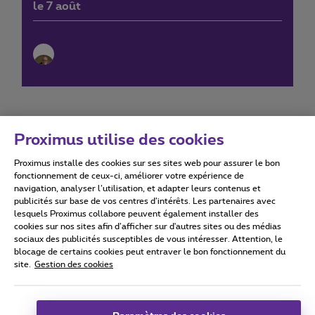
le 7 août
Proximus utilise des cookies
Proximus installe des cookies sur ses sites web pour assurer le bon
Conditions d'utilisation
Accessibility statement
fonctionnement de ceux-ci, améliorer votre expérience de
navigation, analyser l’utilisation, et adapter leurs contenus et
publicités sur base de vos centres d’intérêts. Les partenaires avec
lesquels Proximus collabore peuvent également installer des
cookies sur nos sites afin d’afficher sur d'autres sites ou des médias
sociaux des publicités susceptibles de vous intéresser. Attention, le
Tous droits réservés. ©
2026
Proximus
blocage de certains cookies peut entraver le bon fonctionnement du
site.
Gestion des cookies
Conditions générales, info consommateur
Liste des prix et tarifs
Accessibilité
Vie privée
Politique de gestion des cookies
Cookie manager
Coordonnées de l’entreprise