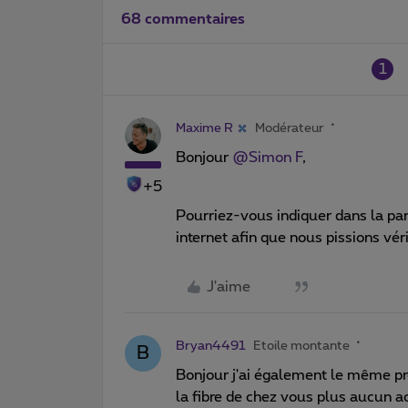
68 commentaires
1
Maxime R
Modérateur
Bonjour
@Simon F
,
+5
Pourriez-vous indiquer dans la parti
internet afin que nous pissions vér
J'aime
Bryan4491
Etoile montante
B
Bonjour j'ai également le même pr
la fibre de chez vous plus aucun ac