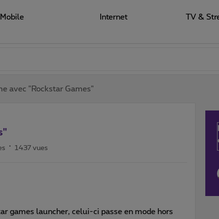
Mobile
Internet
TV & Str
me avec "Rockstar Games"
s"
es
1437 vues
star games launcher, celui-ci passe en mode hors