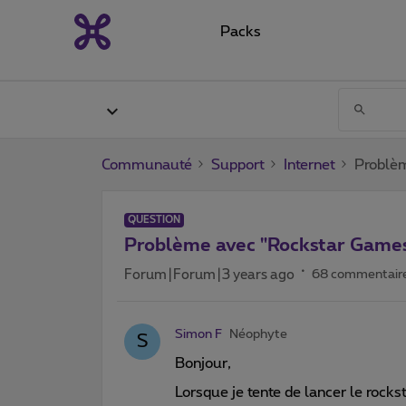
Packs
Communauté
Support
Internet
Problè
QUESTION
Problème avec "Rockstar Game
Forum|Forum|3 years ago
68 commentair
Simon F
Néophyte
S
Bonjour,
Lorsque je tente de lancer le rock