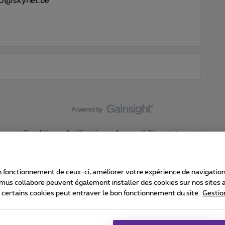
456@skynet.be”
Conditions d'utilisation
Accessibility statement
 fonctionnement de ceux-ci, améliorer votre expérience de navigation, a
imus collabore peuvent également installer des cookies sur nos sites af
e certains cookies peut entraver le bon fonctionnement du site.
Gestio
Proximus
consommateur
Liste des prix et tarifs
Accessibilité
stion des cookies
Cookie manager
Coordonnées de l’entreprise
Ca