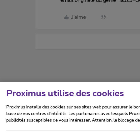
email originale du genre “fa123
J'aime
Proximus utilise des cookies
Proximus installe des cookies sur ses sites web pour assurer le bon
base de vos centres d’intérêts. Les partenaires avec lesquels Prox
publicités susceptibles de vous intéresser. Attention, le blocage d
Tous droits réservés. ©
2026
Conditions générales, info 
Vie privée
Politique de ge