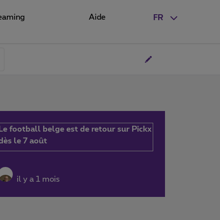
eaming
Aide
FR
Le football belge est de retour sur Pickx
dès le 7 août
il y a 1 mois