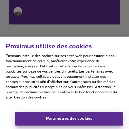
Proximus utilise des cookies
Proximus installe des cookies sur ses sites web pour assurer le bon
Conditions d'utilisation
Accessibility statement
fonctionnement de ceux-ci, améliorer votre expérience de
navigation, analyser l’utilisation, et adapter leurs contenus et
publicités sur base de vos centres d’intérêts. Les partenaires avec
lesquels Proximus collabore peuvent également installer des
cookies sur nos sites afin d’afficher sur d'autres sites ou des médias
sociaux des publicités susceptibles de vous intéresser. Attention, le
Tous droits réservés. ©
2026
Proximus
blocage de certains cookies peut entraver le bon fonctionnement du
site.
Gestion des cookies
Conditions générales, info consommateur
Liste des prix et tarifs
Accessibilité
Vie privée
Politique de gestion des cookies
Cookie manager
Coordonnées de l’entreprise
Paramètres des cookies
Ce site a été créé et est géré conformément au droit belge.
Boulevard du Roi Albert II 27 - B-1030 Bruxelles.