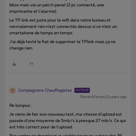
bbox mais via un patch panel (2 pc connecté, une
imprimante et l’alarme).
Le TP link est juste pour le wifi dans notre bureau et
normalement rien n’est connectés dessus si ce n’est un
smartphone de temps en temps.
J’ai déjà testé le fiat de supprimer le TPlink mais ça ne
change rien.
Compagnons Chauffagistes
AUTEUR
C
Forum|Forum|2 years ago
Re bonjour,
Je viens de fair eun nouveau test, ma vitesse d’upload est
passée d’une moyenne de 5mb/s à presque 27 mb/s. Ce qui
est très correct pour de l’upload.
Par contre en download, je végète toujours autour des 35