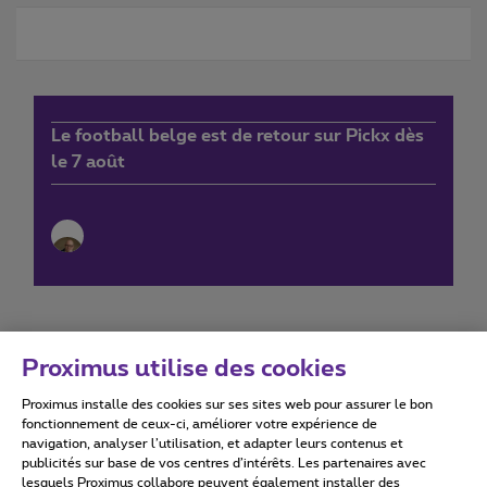
Le football belge est de retour sur Pickx dès
le 7 août
Proximus utilise des cookies
Proximus installe des cookies sur ses sites web pour assurer le bon
Conditions d'utilisation
Accessibility statement
fonctionnement de ceux-ci, améliorer votre expérience de
navigation, analyser l’utilisation, et adapter leurs contenus et
publicités sur base de vos centres d’intérêts. Les partenaires avec
lesquels Proximus collabore peuvent également installer des