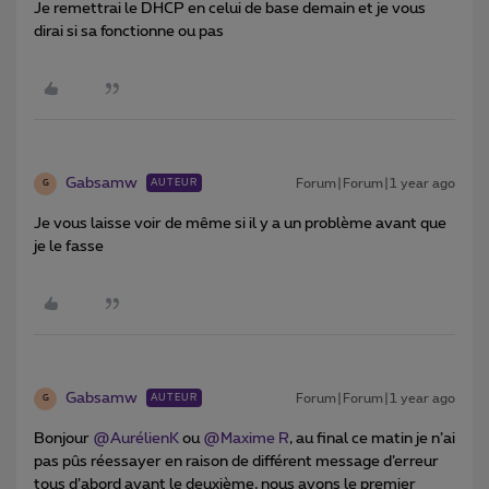
Je remettrai le DHCP en celui de base demain et je vous
dirai si sa fonctionne ou pas
Gabsamw
Forum|Forum|1 year ago
AUTEUR
G
Je vous laisse voir de même si il y a un problème avant que
je le fasse
Gabsamw
Forum|Forum|1 year ago
AUTEUR
G
Bonjour ​
@AurélienK
ou ​
@Maxime R
, au final ce matin je n’ai
pas pûs réessayer en raison de différent message d’erreur
tous d’abord avant le deuxième, nous avons le premier