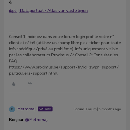
&
ibpt | Dataportaal - Atlas van vaste lijnen
Conseil 1:Indiquez dans votre forum login profile votre n°
client et n° tél (utilisez un champ libre p.ex. ticket pour toute
info spécifique/privé au problème), info uniquement visible
par les collaborateurs Proximus // Conseil 2: Consultez les
FAQ
https://www.proximus.be/support/fr/id_zwpr_support/
particuliers/support.html
Metromaj
Forum|Forum|5 months ago
AUTEUR
M
Bonjour ​
@Metromaj
,