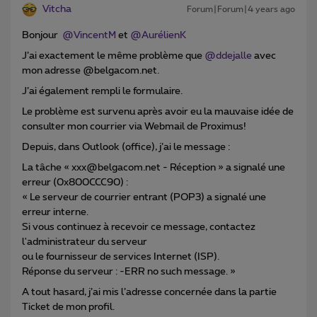
Vitcha
Forum|Forum|4 years ago
Bonjour
@VincentM
et
@AurélienK
J’ai exactement le même problème que
@ddejalle
avec
mon adresse @belgacom.net.
J’ai également rempli le formulaire.
Le problème est survenu après avoir eu la mauvaise idée de
consulter mon courrier via Webmail de Proximus!
Depuis, dans Outlook (office), j’ai le message :
La tâche « xxx@belgacom.net - Réception » a signalé une
erreur (0x800CCC90) :
« Le serveur de courrier entrant (POP3) a signalé une
erreur interne.
Si vous continuez à recevoir ce message, contactez
l'administrateur du serveur
ou le fournisseur de services Internet (ISP).
Réponse du serveur : -ERR no such message. »
A tout hasard, j’ai mis l’adresse concernée dans la partie
Ticket de mon profil.