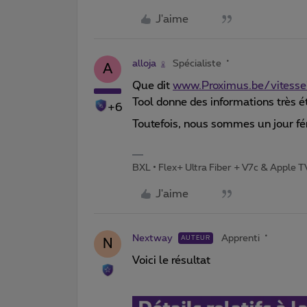
J'aime
alloja
Spécialiste
A
Que dit
www.Proximus.be/vitessei
Tool donne des informations très é
+6
Toutefois, nous sommes un jour fér
BXL • Flex+ Ultra Fiber + V7c & Apple 
J'aime
Nextway
Apprenti
AUTEUR
N
Voici le résultat