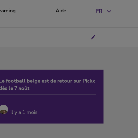
eaming
Aide
FR
Le football belge est de retour sur Pickx
dès le 7 août
il y a 1 mois