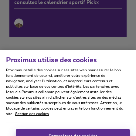
consultez le calendrier sportif Pickx
Proximus utilise des cookies
Proximus installe des cookies sur ses sites web pour assurer le bon
Conditions d'utilisation
Accessibility statement
fonctionnement de ceux-ci, améliorer votre expérience de
navigation, analyser l’utilisation, et adapter leurs contenus et
publicités sur base de vos centres d’intérêts. Les partenaires avec
lesquels Proximus collabore peuvent également installer des
cookies sur nos sites afin d’afficher sur d'autres sites ou des médias
sociaux des publicités susceptibles de vous intéresser. Attention, le
Tous droits réservés. ©
2026
Proximus
blocage de certains cookies peut entraver le bon fonctionnement du
site.
Gestion des cookies
Conditions générales, info consommateur
Liste des prix et tarifs
Accessibilité
Vie privée
Politique de gestion des cookies
Cookie manager
Coordonnées de l’entreprise