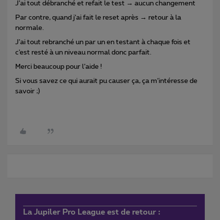
J’ai tout débranché et refait le test → aucun changement
Par contre, quand j’ai fait le reset après → retour à la
normale.
J’ai tout rebranché un par un en testant à chaque fois et
c’est resté à un niveau normal donc parfait.
Merci beaucoup pour l’aide !
Si vous savez ce qui aurait pu causer ça, ça m’intéresse de
savoir ;)
La Jupiler Pro League est de retour :