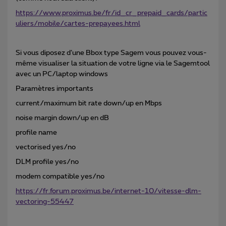
https://www.proximus.be/fr/id_cr_prepaid_cards/partic
uliers/mobile/cartes-prepayees.html
Si vous diposez d’une Bbox type Sagem vous pouvez vous-
même visualiser la situation de votre ligne via le Sagemtool
avec un PC/laptop windows
Paramètres importants
current/maximum bit rate down/up en Mbps
noise margin down/up en dB
profile name
vectorised yes/no
DLM profile yes/no
modem compatible yes/no
https://fr.forum.proximus.be/internet-10/vitesse-dlm-
vectoring-55447