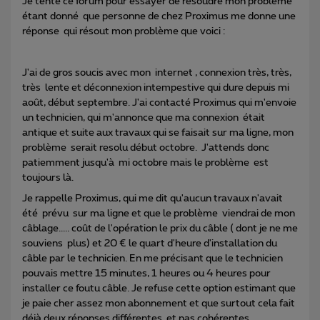
Je tente ce forum pour essayer de résoudre mon problème
étant donné que personne de chez Proximus me donne une
réponse qui résout mon problème que voici :
J'ai de gros soucis avec mon internet , connexion très, très,
très lente et déconnexion intempestive qui dure depuis mi
août, début septembre. J'ai contacté Proximus qui m'envoie
un technicien, qui m'annonce que ma connexion était
antique et suite aux travaux qui se faisait sur ma ligne, mon
problème serait resolu début octobre. J'attends donc
patiemment jusqu'à mi octobre mais le problème est
toujours là.
Je rappelle Proximus, qui me dit qu'aucun travaux n'avait
été prévu sur ma ligne et que le problème viendrai de mon
câblage..... coût de l'opération le prix du câble ( dont je ne me
souviens plus) et 20 € le quart d'heure d'installation du
câble par le technicien. En me précisant que le technicien
pouvais mettre 15 minutes, 1 heures ou 4 heures pour
installer ce foutu câble. Je refuse cette option estimant que
je paie cher assez mon abonnement et que surtout cela fait
déjà deux réponses différentes, et pas cohérentes.