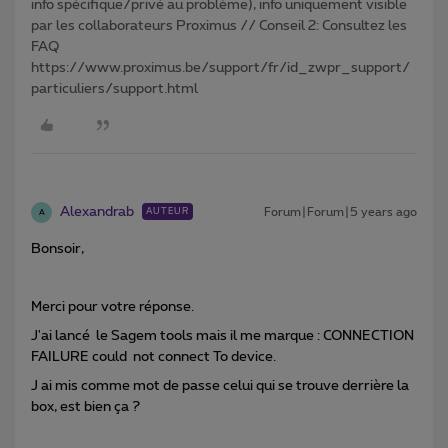
info spécifique/privé au problème), info uniquement visible
par les collaborateurs Proximus // Conseil 2: Consultez les
FAQ
https://www.proximus.be/support/fr/id_zwpr_support/
particuliers/support.html
Alexandrab
Forum|Forum|5 years ago
AUTEUR
A
Bonsoir,
Merci pour votre réponse.
J'ai lancé le Sagem tools mais il me marque : CONNECTION
FAILURE could not connect To device.
J ai mis comme mot de passe celui qui se trouve derrière la
box, est bien ça ?