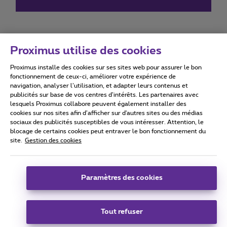
Proximus utilise des cookies
Proximus installe des cookies sur ses sites web pour assurer le bon
Conditions d'utilisation
Accessibility statement
fonctionnement de ceux-ci, améliorer votre expérience de
navigation, analyser l’utilisation, et adapter leurs contenus et
publicités sur base de vos centres d’intérêts. Les partenaires avec
lesquels Proximus collabore peuvent également installer des
cookies sur nos sites afin d’afficher sur d'autres sites ou des médias
sociaux des publicités susceptibles de vous intéresser. Attention, le
Tous droits réservés. ©
2026
Proximus
blocage de certains cookies peut entraver le bon fonctionnement du
site.
Gestion des cookies
Conditions générales, info consommateur
Liste des prix et tarifs
Accessibilité
Vie privée
Politique de gestion des cookies
Cookie manager
Coordonnées de l’entreprise
Paramètres des cookies
Ce site a été créé et est géré conformément au droit belge.
Boulevard du Roi Albert II 27 - B-1030 Bruxelles.
Tout refuser