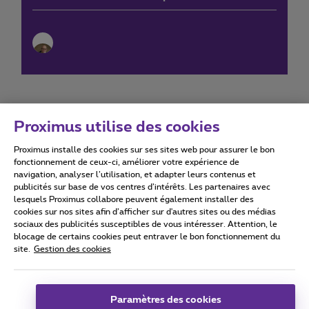
Proximus utilise des cookies
Proximus installe des cookies sur ses sites web pour assurer le bon
Conditions d'utilisation
Accessibility statement
fonctionnement de ceux-ci, améliorer votre expérience de
navigation, analyser l’utilisation, et adapter leurs contenus et
publicités sur base de vos centres d’intérêts. Les partenaires avec
lesquels Proximus collabore peuvent également installer des
cookies sur nos sites afin d’afficher sur d'autres sites ou des médias
sociaux des publicités susceptibles de vous intéresser. Attention, le
Tous droits réservés. ©
2026
Proximus
blocage de certains cookies peut entraver le bon fonctionnement du
site.
Gestion des cookies
Conditions générales, info consommateur
Liste des prix et tarifs
Accessibilité
Vie privée
Politique de gestion des cookies
Cookie manager
Coordonnées de l’entreprise
Paramètres des cookies
Ce site a été créé et est géré conformément au droit belge.