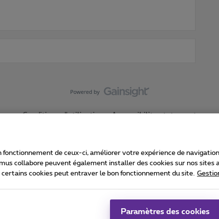
Conditions d'utilisation
Accessibility statement
 fonctionnement de ceux-ci, améliorer votre expérience de navigation, a
imus collabore peuvent également installer des cookies sur nos sites af
e certains cookies peut entraver le bon fonctionnement du site.
Gestio
Proximus
consommateur
Liste des prix et tarifs
Accessibilité
stion des cookies
Cookie manager
Coordonnées de l’entreprise
Ca
é conformément au droit belge.
Pr
Paramètres des cookies
 - B-1030 Bruxelles.
Jo