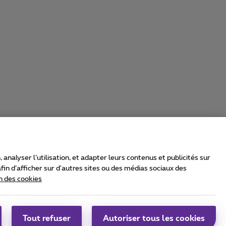
nalyser l’utilisation, et adapter leurs contenus et publicités sur
in d’afficher sur d'autres sites ou des médias sociaux des
n des cookies
rrier & Wholesale Solutions
oximus Group
|
Telindus
Tout refuser
Autoriser tous les cookies
bs
|
Sitemap