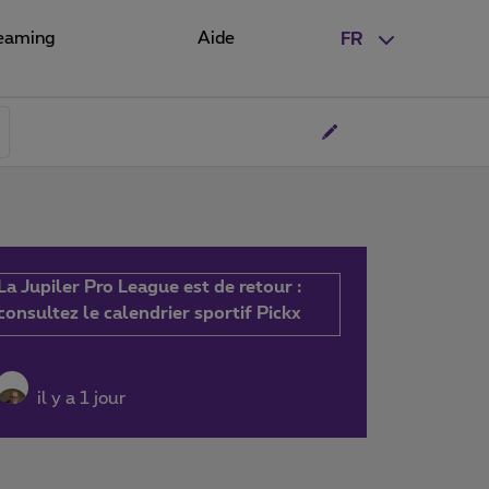
eaming
Aide
FR
La Jupiler Pro League est de retour :
consultez le calendrier sportif Pickx
il y a 1 jour