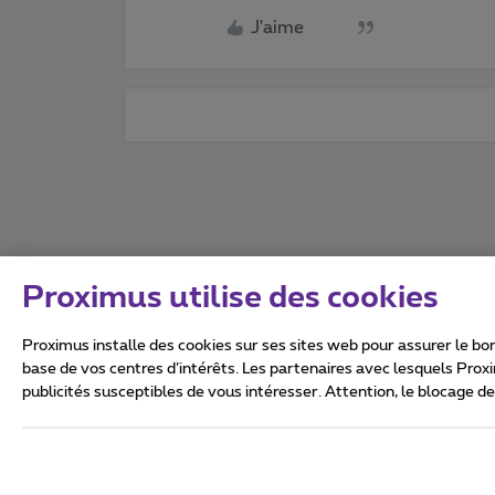
J'aime
Proximus utilise des cookies
Proximus installe des cookies sur ses sites web pour assurer le bon
base de vos centres d’intérêts. Les partenaires avec lesquels Prox
publicités susceptibles de vous intéresser. Attention, le blocage d
Tous droits réservés. ©
2026
Conditions générales, info 
Vie privée
Politique de ge
Ce site a été créé et est gér
Boulevard du Roi Albert II 27