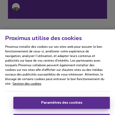
Proximus utilise des cookies
Proximus installe des cookies sur ses sites web pour assurer le bon
Conditions d'utilisation
Accessibility statement
fonctionnement de ceux-ci, améliorer votre expérience de
navigation, analyser l’utilisation, et adapter leurs contenus et
publicités sur base de vos centres d’intérêts. Les partenaires avec
lesquels Proximus collabore peuvent également installer des
cookies sur nos sites afin d’afficher sur d'autres sites ou des médias
sociaux des publicités susceptibles de vous intéresser. Attention, le
Tous droits réservés. ©
2026
Proximus
blocage de certains cookies peut entraver le bon fonctionnement du
site.
Gestion des cookies
Conditions générales, info consommateur
Liste des prix et tarifs
Accessibilité
Vie privée
Politique de gestion des cookies
Cookie manager
Coordonnées de l’entreprise
Paramètres des cookies
Ce site a été créé et est géré conformément au droit belge.
Boulevard du Roi Albert II 27 - B-1030 Bruxelles.