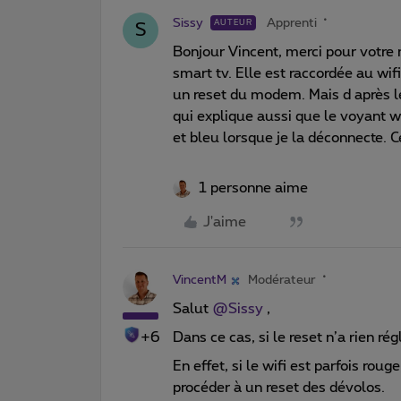
Sissy
Apprenti
AUTEUR
S
Bonjour Vincent, merci pour votr
smart tv. Elle est raccordée au wifi
un reset du modem. Mais d après les
qui explique aussi que le voyant 
et bleu lorsque je la déconnecte. C
1 personne aime
J'aime
VincentM
Modérateur
Salut
@Sissy
,
+6
Dans ce cas, si le reset n’a rien r
En effet, si le wifi est parfois rou
procéder à un reset des dévolos.