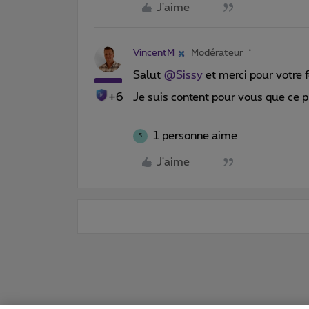
J'aime
VincentM
Modérateur
Salut
@Sissy
et merci pour votre
+6
Je suis content pour vous que ce p
1 personne aime
S
J'aime