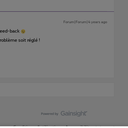
Forum|Forum|4 years ago
 feed-back
roblème soit réglé !
Conditions d'utilisation
Accessibility statement