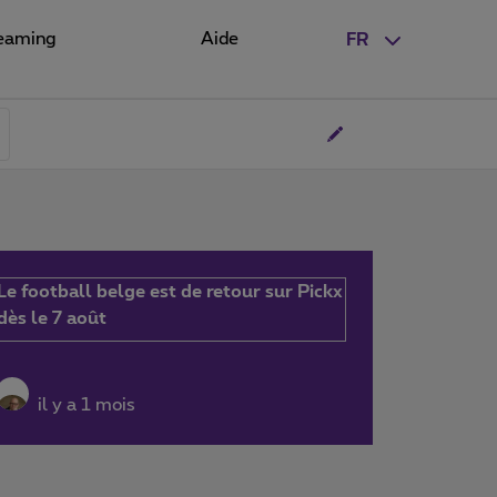
eaming
Aide
FR
Le football belge est de retour sur Pickx
dès le 7 août
il y a 1 mois