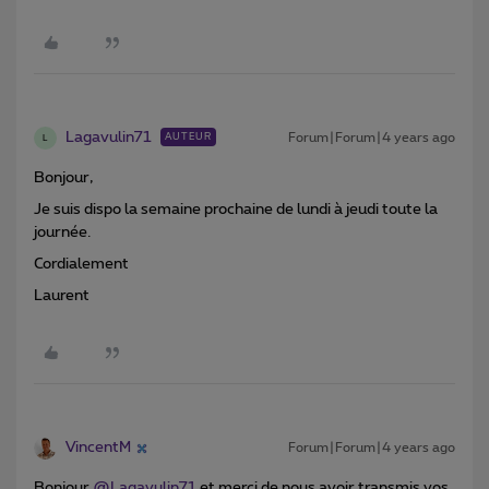
Lagavulin71
Forum|Forum|4 years ago
AUTEUR
L
Bonjour,
Je suis dispo la semaine prochaine de lundi à jeudi toute la
journée.
Cordialement
Laurent
VincentM
Forum|Forum|4 years ago
Bonjour
@Lagavulin71
et merci de nous avoir transmis vos