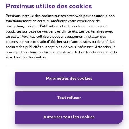
Proximus utilise des cookies
Proximus installe des cookies sur ses sites web pour assurer le bon
Conditions d'utilisation
Accessibility statement
fonctionnement de ceux-ci, améliorer votre expérience de
navigation, analyser l’utilisation, et adapter leurs contenus et
publicités sur base de vos centres d’intérêts. Les partenaires avec
lesquels Proximus collabore peuvent également installer des
cookies sur nos sites afin d’afficher sur d'autres sites ou des médias
sociaux des publicités susceptibles de vous intéresser. Attention, le
Tous droits réservés. ©
2026
Proximus
blocage de certains cookies peut entraver le bon fonctionnement du
site.
Gestion des cookies
Conditions générales, info consommateur
Liste des prix et tarifs
Accessibilité
Vie privée
Politique de gestion des cookies
Cookie manager
Coordonnées de l’entreprise
Paramètres des cookies
Ce site a été créé et est géré conformément au droit belge.
Boulevard du Roi Albert II 27 - B-1030 Bruxelles.
Tout refuser
Carrier & Wholesale Solutions
Autoriser tous les cookies
Proximus Group
|
Telindus
Jobs
|
Sitemap