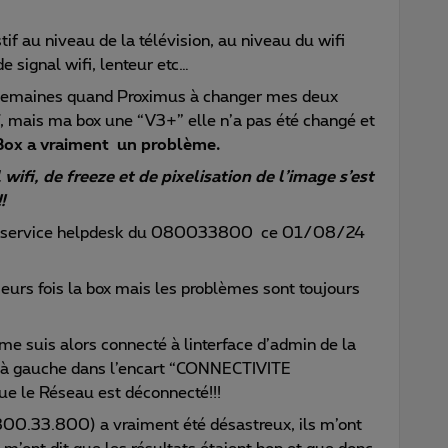
if au niveau de la télévision, au niveau du wifi
e signal wifi, lenteur etc…
 semaines quand Proximus à changer mes deux
 mais ma box une “V3+” elle n’a pas été changé et
a Box a vraiment un problème.
ifi, de freeze et de pixelisation de l’image s’est
!
r le service helpdesk du 080033800 ce 01/08/24
eurs fois la box mais les problèmes sont toujours
e me suis alors connecté à linterface d’admin de la
t à gauche dans l’encart “CONNECTIVITE
e le Réseau est déconnecté!!!
800.33.800) a vraiment été désastreux, ils m’ont