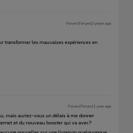
Forum|Forum|2 years ago
our transformer les mauvaises expériences en
Forum|Forum|1 year ago
u, mais auriez-vous un délais à me donner
internet et du nouveau booster qui va avec?
s aucune nouvelles sur une livraison quelquonque