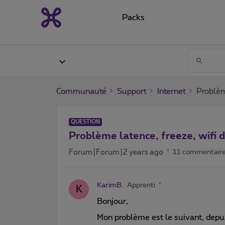
Packs
Communauté
Support
Internet
Problèm
QUESTION
Problème latence, freeze, wifi 
Forum|Forum|2 years ago
11 commentair
KarimB.
Apprenti
K
Bonjour,
Mon problème est le suivant, depui