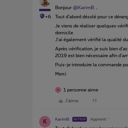
Bonjour
@KarimB.
,
+6
Tout d’abord désolé pour ce déra
Je viens de réaliser quelques vérifi
domicile.
J’ai également vérifié la qualité d
Après vérification, je suis bien d
2019 est bien nécessaire afin d’am
Puis-je introduire la commande p
Merci
1 personne aime
K
J'aime
KarimB.
Apprenti
AUTEUR
K