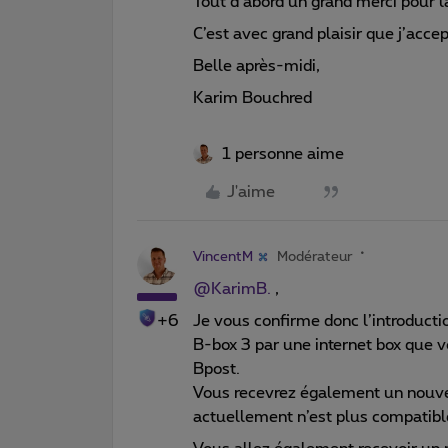
Tout d’abord un grand merci pour la
C’est avec grand plaisir que j’acc
Belle après-midi,
Karim Bouchred
1 personne aime
J'aime
VincentM
Modérateur
@KarimB.
,
+6
Je vous confirme donc l’introduc
B-box 3 par une internet box que v
Bpost.
Vous recevrez également un nouvea
actuellement n’est plus compatible