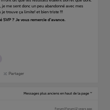
 m’ont dit que les résultats étaient bon et que donc
moi, je me sent donc un peu abandonné avec mes
 trouve ça limite! et bien triste !!!
té SVP ? Je vous remercie d’avance.
Partager
Messages plus anciens en haut de la page
Forum|Forum|2 years ago