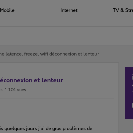
Mobile
Internet
TV & Str
e latence, freeze, wifi déconnexion et lenteur
déconnexion et lenteur
es
101 vues
s quelques jours j’ai de gros problèmes de