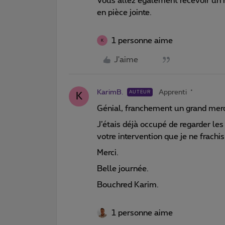
Vous allez également recevoir un m
en pièce jointe.
1 personne aime
K
J'aime
KarimB.
Apprenti
AUTEUR
K
Génial, franchement un grand merc
J’étais déjà occupé de regarder les
votre intervention que je ne frachi
Merci.
Belle journée.
Bouchred Karim.
1 personne aime