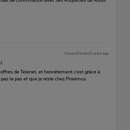
ail de confirmation avec des étiquettes de retour
Forum|Forum|2 years ago
i.
 offres de Telenet, et honnêtement c’est grâce à
s pas le pas et que je reste chez Proximus.