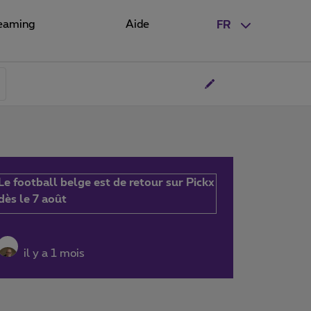
eaming
Aide
FR
Le football belge est de retour sur Pickx
dès le 7 août
il y a 1 mois