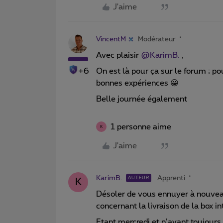
J'aime
VincentM
Modérateur
Avec plaisir
@KarimB.
,
+6
On est là pour ça sur le forum ; p
bonnes expériences 😀
Belle journée également
1 personne aime
K
J'aime
KarimB.
Apprenti
AUTEUR
K
Désoler de vous ennuyer à nouvea
concernant la livraison de la box 
Etant mercredi et n’ayant toujour