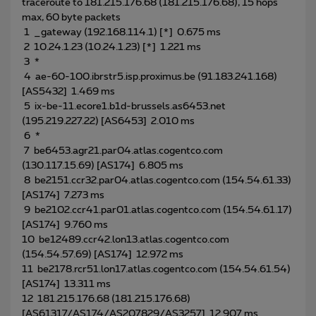
traceroute to 181.215.176.68 (181.215.176.68), 15 hops
max, 60 byte packets
1 _gateway (192.168.114.1) [*] 0.675 ms
2 10.24.1.23 (10.24.1.23) [*] 1.221 ms
3 *
4 ae-60-100.ibrstr5.isp.proximus.be (91.183.241.168)
[AS5432] 1.469 ms
5 ix-be-11.ecore1.b1d-brussels.as6453.net
(195.219.227.22) [AS6453] 2.010 ms
6 *
7 be6453.agr21.par04.atlas.cogentco.com
(130.117.15.69) [AS174] 6.805 ms
8 be2151.ccr32.par04.atlas.cogentco.com (154.54.61.33)
[AS174] 7.273 ms
9 be2102.ccr41.par01.atlas.cogentco.com (154.54.61.17)
[AS174] 9.760 ms
10 be12489.ccr42.lon13.atlas.cogentco.com
(154.54.57.69) [AS174] 12.972 ms
11 be2178.rcr51.lon17.atlas.cogentco.com (154.54.61.54)
[AS174] 13.311 ms
12 181.215.176.68 (181.215.176.68)
[AS61317/AS174/AS207829/AS3257] 12.907 ms