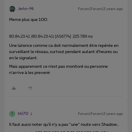
Je4n-Mi
Forum|Forum|2 years ago
Meme plus que 100:
80.84.23.41 (80.84.23.41) [AS6774]  225.789 ms
Une latence comme ca doit normalement être repérée en
surveillant le réseau, surtout pendant autant d’heures ou
en le signalant.
Mais apparement ce n’est pas monitoré ou personne
n’arrive à les prevenir
titi70
Forum|Forum|2 years ago
T
Il faut aussi noter qu’il n’y a pas “une” route vers Shadow…