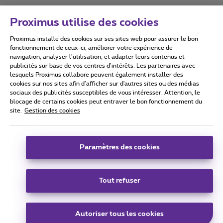
Proximus utilise des cookies
Proximus installe des cookies sur ses sites web pour assurer le bon
Conditions d'utilisation
Accessibility statement
fonctionnement de ceux-ci, améliorer votre expérience de
navigation, analyser l’utilisation, et adapter leurs contenus et
publicités sur base de vos centres d’intérêts. Les partenaires avec
lesquels Proximus collabore peuvent également installer des
cookies sur nos sites afin d’afficher sur d'autres sites ou des médias
sociaux des publicités susceptibles de vous intéresser. Attention, le
Tous droits réservés. ©
2026
Proximus
blocage de certains cookies peut entraver le bon fonctionnement du
site.
Gestion des cookies
Conditions générales, info consommateur
Liste des prix et tarifs
Accessibilité
Vie privée
Politique de gestion des cookies
Cookie manager
Coordonnées de l’entreprise
Paramètres des cookies
Ce site a été créé et est géré conformément au droit belge.
Boulevard du Roi Albert II 27 - B-1030 Bruxelles.
Tout refuser
Carrier & Wholesale Solutions
Autoriser tous les cookies
Proximus Group
|
Telindus