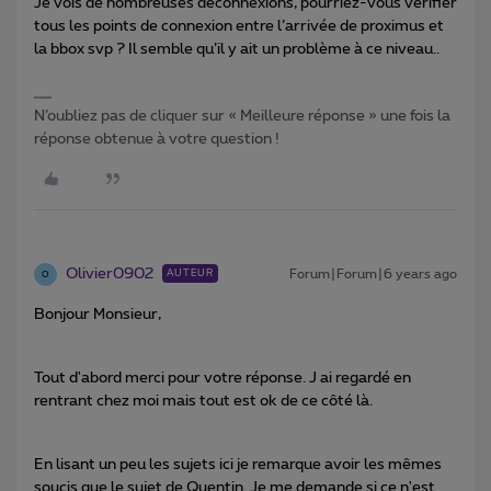
Je vois de nombreuses déconnexions, pourriez-vous vérifier
tous les points de connexion entre l’arrivée de proximus et
la bbox svp ? Il semble qu’il y ait un problème à ce niveau..
N’oubliez pas de cliquer sur « Meilleure réponse » une fois la
réponse obtenue à votre question !
Olivier0902
Forum|Forum|6 years ago
AUTEUR
O
Bonjour Monsieur,
Tout d'abord merci pour votre réponse. J ai regardé en
rentrant chez moi mais tout est ok de ce côté là.
En lisant un peu les sujets ici je remarque avoir les mêmes
soucis que le sujet de Quentin. Je me demande si ce n'est