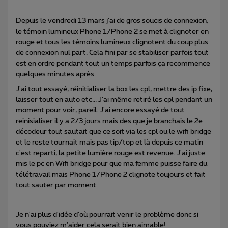
Depuis le vendredi 13 mars j'ai de gros soucis de connexion,
le témoin lumineux Phone 1/Phone 2 se met à clignoter en
rouge et tous les témoins lumineux clignotent du coup plus
de connexion nul part. Cela fini par se stabiliser parfois tout
est en ordre pendant tout un temps parfois ça recommence
quelques minutes après.
J'ai tout essayé, réinitialiser la box les cpl, mettre des ip fixe,
laisser tout en auto etc... J'ai même retiré les cpl pendant un
moment pour voir, pareil. J'ai encore essayé de tout
reinisialiser il y a 2/3 jours mais des que je branchais le 2e
décodeur tout sautait que ce soit via les cpl ou le wifi bridge
et le reste tournait mais pas tip/top et là depuis ce matin
c'est reparti, la petite lumière rouge est revenue. J'ai juste
mis le pc en Wifi bridge pour que ma femme puisse faire du
télétravail mais Phone 1/Phone 2 clignote toujours et fait
tout sauter par moment.
Je n'ai plus d'idée d'où pourrait venir le problème donc si
vous pouviez m'aider cela serait bien aimable!