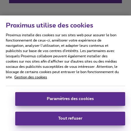
Proximus utilise des cookies
Proximus installe des cookies sur ses sites web pour assurer le bon
Conditions d'utilisation
Accessibility statement
fonctionnement de ceux-ci, améliorer votre expérience de
navigation, analyser l’utilisation, et adapter leurs contenus et
publicités sur base de vos centres d’intérêts. Les partenaires avec
lesquels Proximus collabore peuvent également installer des
cookies sur nos sites afin d’afficher sur d'autres sites ou des médias
sociaux des publicités susceptibles de vous intéresser. Attention, le
Tous droits réservés. ©
2026
Proximus
blocage de certains cookies peut entraver le bon fonctionnement du
site.
Gestion des cookies
Conditions générales, info consommateur
Liste des prix et tarifs
Accessibilité
Vie privée
Politique de gestion des cookies
Cookie manager
Coordonnées de l’entreprise
Paramètres des cookies
Ce site a été créé et est géré conformément au droit belge.
Boulevard du Roi Albert II 27 - B-1030 Bruxelles.
Tout refuser