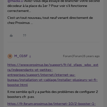
@Nadia.D
Avez-vous déjà essayé de brancher votre second
décodeur à la place du 1er ? Pour voir s’il fonctionne
correctement…
C’est un tout nouveau, tout neuf venant directement de
chez Proximus ...
M_016F
Forum|Forum|6 years ago
M
https://www.proximus.be/support/fr/id_sfaqs_wbo_ext
ra/independants-et-petites-
entreprises/support/internet/internet-au-
bureau/installation-et-cablage/installer-plusieurs-wi-fi-
booster.html
Il me semble qu’il y a parfois des problèmes de configurer 2
boosters cfr. p.ex.
https://fr.forum.proximus.be/internet-10/2-booster-1-