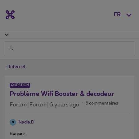
FR
Internet
QUESTION
Problème Wifi Booster & decodeur
6 commentaires
Forum|Forum|6 years ago
Nadia.D
N
Bonjour,