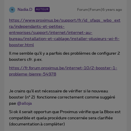
Nadia.D
Forum|Forum|6 years ago
AUTEUR
N
https://www.proximus.be/support/fr/id_sfaqs_wbo_ext
ra/independants-et-petites-
entreprises/support/internet/internet-au-
bureau/installation-et-cablage/installer-plusieurs-wi-fi-
booster.html
Il me semble qu’il y a parfois des problèmes de configurer 2
boosters cfr. p.ex.
https://fr.forum.proximus.be/internet-10/2-booster-1-
probleme-bienre-54978
Je crains qu’il est nécessaire de vérifier si le nouveau
booster (n° 2) fonctionne correctement comme suggéré
pae
@alloja
Si ok il serait opportun que Proximus vérifie:que la Bbox est
compatible et quela procédure concernée sera clarifiée
(documentation à complèter)