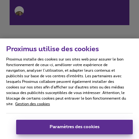
Proximus utilise des cookies
Proximus installe des cookies sur ses sites web pour assurer le bon
Conditions d'utilisation
Accessibility statement
fonctionnement de ceux-ci, améliorer votre expérience de
navigation, analyser l’utilisation, et adapter leurs contenus et
publicités sur base de vos centres d’intérêts. Les partenaires avec
lesquels Proximus collabore peuvent également installer des
cookies sur nos sites afin d’afficher sur d'autres sites ou des médias
sociaux des publicités susceptibles de vous intéresser. Attention, le
Tous droits réservés. ©
2026
Proximus
blocage de certains cookies peut entraver le bon fonctionnement du
site.
Gestion des cookies
Conditions générales, info consommateur
Liste des prix et tarifs
Accessibilité
Vie privée
Politique de gestion des cookies
Cookie manager
Coordonnées de l’entreprise
Paramètres des cookies
Ce site a été créé et est géré conformément au droit belge.
Boulevard du Roi Albert II 27 - B-1030 Bruxelles.