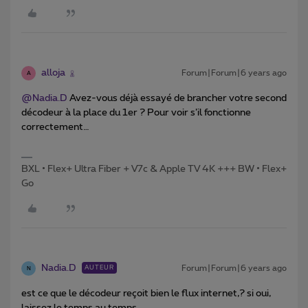
alloja
Forum|Forum|6 years ago
A
@Nadia.D
Avez-vous déjà essayé de brancher votre second
décodeur à la place du 1er ? Pour voir s’il fonctionne
correctement…
BXL • Flex+ Ultra Fiber + V7c & Apple TV 4K +++ BW • Flex+
Go
Nadia.D
Forum|Forum|6 years ago
AUTEUR
N
est ce que le décodeur reçoit bien le flux internet,? si oui,