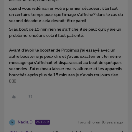
laissez le temps au temps.
quand vous redémarrer votre premier décodeur, il lui faut
un certains temps pour que l’image s’affiche? dans le cas du
second décodeur cela devrait-être pareil.
Si au bout de 15 min rien ne s’affiche, il se peut qu’il y aie un
problème. endéans cela il faut patienté.
Avant d’avoir le booster de Proximus j’ai essayé avec un
autre booster si je peux dire et j’avais exactement le même
message qui s’affichait et disparaissait au bout de quelques
secondes. J’ai eu beau laisser ma tv allumer et les appareils
branchés après plus de 15 minutes je n’avais toujours rien
🤷🏼‍♀️
Nadia.D
Forum|Forum|6 years ago
AUTEUR
N