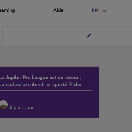
eaming
Aide
FR
La Jupiler Pro League est de retour :
consultez le calendrier sportif Pickx
il y a 1 jour