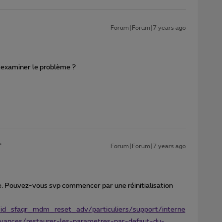
Forum|Forum|7 years ago
 examiner le problème ?
Forum|Forum|7 years ago
e. Pouvez-vous svp commencer par une réinitialisation
/id_sfaqr_mdm_reset_adv/particuliers/support/interne
vances/restaurer-les-parametres-par-defaut-du-