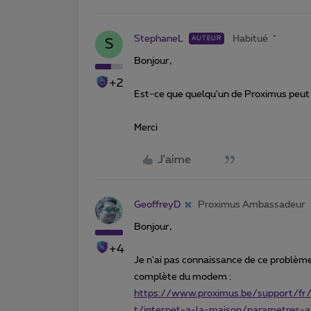
StephaneL
Habitué
AUTEUR
S
Bonjour,
+2
Est-ce que quelqu'un de Proximus peut
Merci
J'aime
GeoffreyD
Proximus Ambassadeur
Bonjour,
+4
Je n'ai pas connaissance de ce problèm
complète du modem :
https://www.proximus.be/support/fr
t/internet-a-la-maison/parametres-a