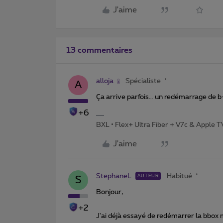
J'aime
13 commentaires
alloja
Spécialiste
A
Ça arrive parfois… un redémarrage de b-b
+6
BXL • Flex+ Ultra Fiber + V7c & Apple 
J'aime
StephaneL
Habitué
AUTEUR
S
Bonjour,
+2
J'ai déjà essayé de redémarrer la bbox 