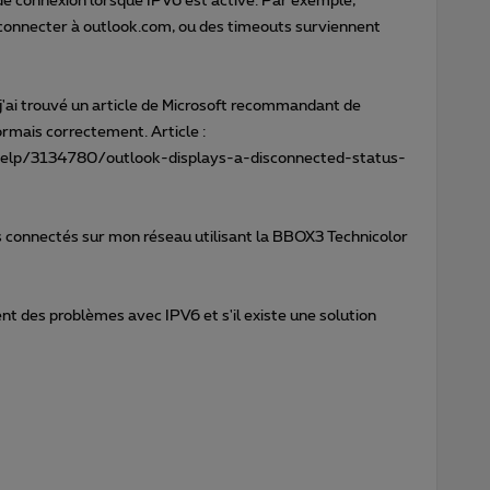
e connexion lorsque IPV6 est activé. Par exemple,
 connecter à outlook.com, ou des timeouts surviennent
j'ai trouvé un article de Microsoft recommandant de
rmais correctement. Article :
/help/3134780/outlook-displays-a-disconnected-status-
rs connectés sur mon réseau utilisant la BBOX3 Technicolor
nt des problèmes avec IPV6 et s'il existe une solution