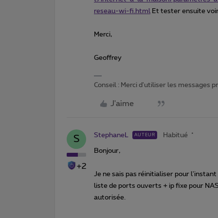
reseau-wi-fi.html
Et tester ensuite voi
Merci,
Geoffrey
Conseil : Merci d'utiliser les messages 
J'aime
StephaneL
Habitué
AUTEUR
S
Bonjour,
+2
Je ne sais pas réinitialiser pour l'inst
liste de ports ouverts + ip fixe pour N
autorisée.