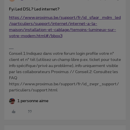
Fyi Led DSL? Led internet?
https://www.proximus.be/support/fr/id_sfaqr_mdm_led
/particuliers/support/internet/internet-a-la-
maison/installation-et-cablage/temoins-lumineux-sur-
votre-modem.html#/bbox3
Conseil 1:Indiquez dans votre forum login profile votre n°
client et n° tél (utilisez un champ libre p.ex. ticket pour toute
info spécifique/privé au problème), info uniquement visible
par les collaborateurs Proximus // Conseil 2: Consultez les
FAQ
https://www.proximus.be/support/fr/id_zwpr_support/
particuliers/support.html
1 personne aime