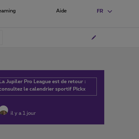
eaming
Aide
FR
La Jupiler Pro League est de retour :
consultez le calendrier sportif Pickx
il y a 1 jour