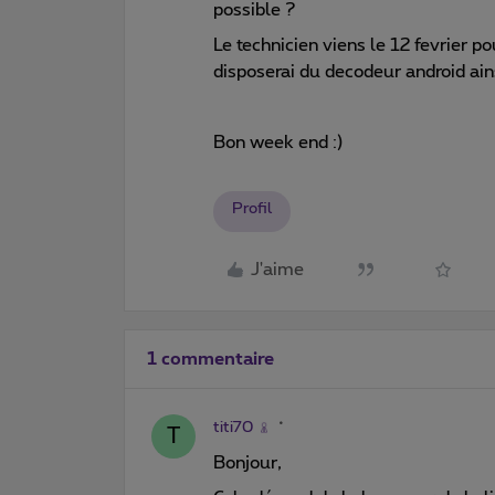
possible ?
Le technicien viens le 12 fevrier p
disposerai du decodeur android ains
Bon week end :)
Profil
J'aime
1 commentaire
titi70
T
Bonjour,