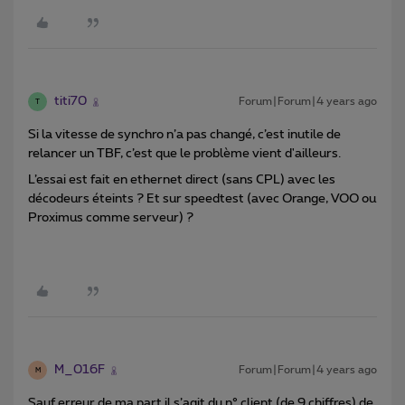
titi70
Forum|Forum|4 years ago
T
Si la vitesse de synchro n’a pas changé, c’est inutile de
relancer un TBF, c’est que le problème vient d'ailleurs.
L’essai est fait en ethernet direct (sans CPL) avec les
décodeurs éteints ? Et sur speedtest (avec Orange, VOO ou
Proximus comme serveur) ?
M_016F
Forum|Forum|4 years ago
M
Sauf erreur de ma part il s’agit du n° client (de 9 chiffres) de