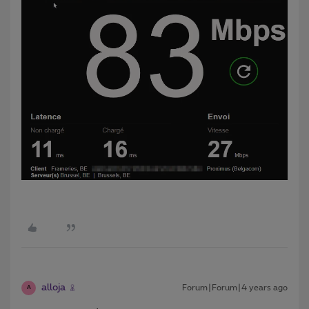
alloja
Forum|Forum|4 years ago
A