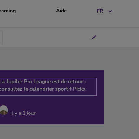
eaming
Aide
FR
La Jupiler Pro League est de retour :
consultez le calendrier sportif Pickx
il y a 1 jour