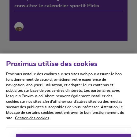
consultez le calendrier sportif Pickx
Proximus utilise des cookies
Proximus installe des cookies sur ses sites web pour assurer le bon
Conditions d'utilisation
Accessibility statement
fonctionnement de ceux-ci, améliorer votre expérience de
navigation, analyser l’utilisation, et adapter leurs contenus et
publicités sur base de vos centres d’intérêts. Les partenaires avec
lesquels Proximus collabore peuvent également installer des
cookies sur nos sites afin d’afficher sur d'autres sites ou des médias
sociaux des publicités susceptibles de vous intéresser. Attention, le
Tous droits réservés. ©
2026
Proximus
blocage de certains cookies peut entraver le bon fonctionnement du
site.
Gestion des cookies
Conditions générales, info consommateur
Liste des prix et tarifs
Accessibilité
Vie privée
Politique de gestion des cookies
Cookie manager