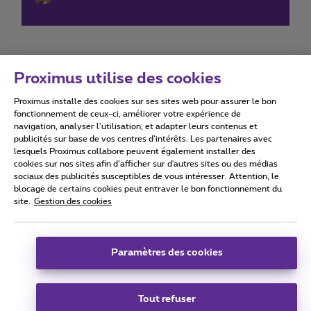
Proximus utilise des cookies
Proximus installe des cookies sur ses sites web pour assurer le bon
Conditions d'utilisation
Accessibility statement
fonctionnement de ceux-ci, améliorer votre expérience de
navigation, analyser l’utilisation, et adapter leurs contenus et
publicités sur base de vos centres d’intérêts. Les partenaires avec
lesquels Proximus collabore peuvent également installer des
cookies sur nos sites afin d’afficher sur d'autres sites ou des médias
sociaux des publicités susceptibles de vous intéresser. Attention, le
Tous droits réservés. ©
2026
Proximus
blocage de certains cookies peut entraver le bon fonctionnement du
site.
Gestion des cookies
Conditions générales, info consommateur
Liste des prix et tarifs
Accessibilité
Vie privée
Politique de gestion des cookies
Cookie manager
Coordonnées de l’entreprise
Paramètres des cookies
Ce site a été créé et est géré conformément au droit belge.
Boulevard du Roi Albert II 27 - B-1030 Bruxelles.
Tout refuser