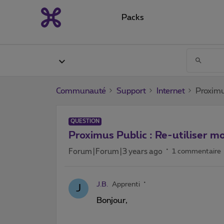
Packs
Communauté
Support
Internet
Proximu
QUESTION
Proximus Public : Re-utiliser 
Forum|Forum|3 years ago
1 commentaire
J.B.
Apprenti
J
Bonjour,