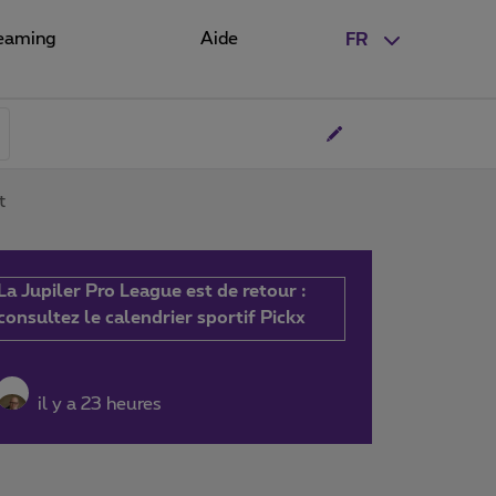
eaming
Aide
FR
t
La Jupiler Pro League est de retour :
consultez le calendrier sportif Pickx
il y a 23 heures