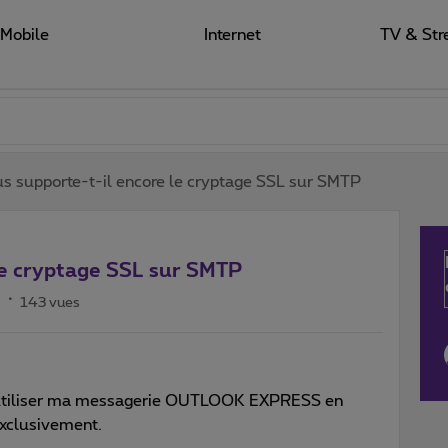
Mobile
Internet
TV & Str
s supporte-t-il encore le cryptage SSL sur SMTP
le cryptage SSL sur SMTP
s
143 vues
d’utiliser ma messagerie OUTLOOK EXPRESS en
exclusivement.