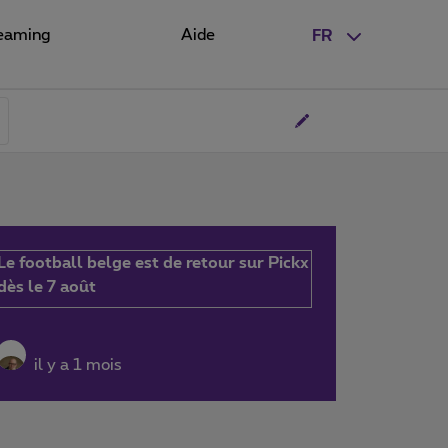
eaming
Aide
FR
Le football belge est de retour sur Pickx
dès le 7 août
il y a 1 mois