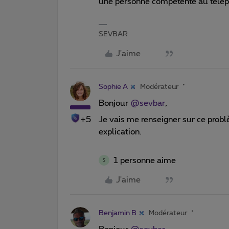
une personne compétente au télé
SEVBAR
J'aime
Sophie A
Modérateur
Bonjour
@sevbar
,
+5
Je vais me renseigner sur ce probl
explication.
1 personne aime
S
J'aime
Benjamin B
Modérateur