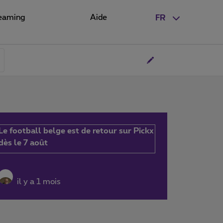
eaming
Aide
FR
Le football belge est de retour sur Pickx
dès le 7 août
il y a 1 mois