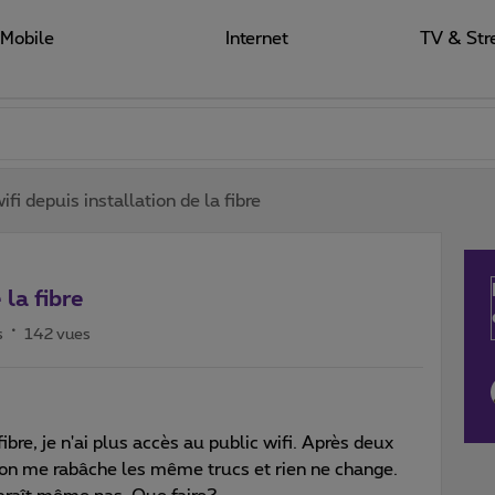
Mobile
Internet
TV & Str
ifi depuis installation de la fibre
 la fibre
s
142 vues
fibre, je n'ai plus accès au public wifi. Après deux
on me rabâche les même trucs et rien ne change.