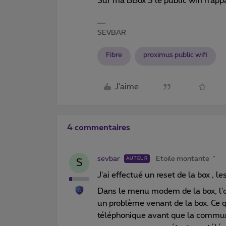
Sur ma BBox 3 le public wifi n'ap
SEVBAR
Fibre
proximus public wifi
J'aime
4 commentaires
sevbar
Etoile montante
AUTEUR
S
J'ai effectué un reset de la box ,
Dans le menu modem de la box, l'o
un problème venant de la box. Ce q
téléphonique avant que la commun