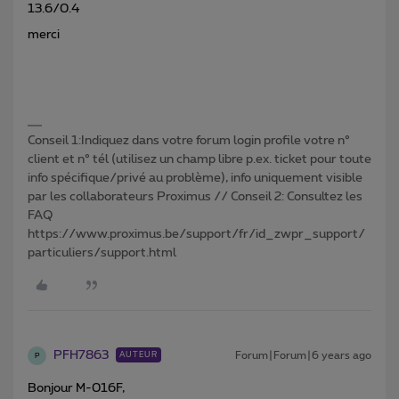
13.6/0.4
merci
Conseil 1:Indiquez dans votre forum login profile votre n°
client et n° tél (utilisez un champ libre p.ex. ticket pour toute
info spécifique/privé au problème), info uniquement visible
par les collaborateurs Proximus // Conseil 2: Consultez les
FAQ
https://www.proximus.be/support/fr/id_zwpr_support/
particuliers/support.html
PFH7863
Forum|Forum|6 years ago
AUTEUR
P
Bonjour M-016F,