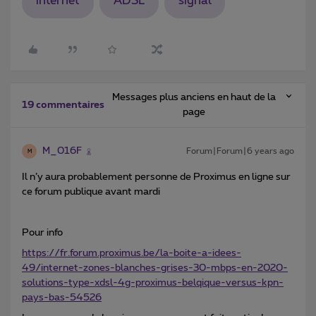
internet
ADSL
signal
Messages plus anciens en haut de la
19 commentaires
page
M_016F
Forum|Forum|6 years ago
M
Il n’y aura probablement personne de Proximus en ligne sur
ce forum publique avant mardi
Pour info
https://fr.forum.proximus.be/la-boite-a-idees-
49/internet-zones-blanches-grises-30-mbps-en-2020-
solutions-type-xdsl-4g-proximus-belqique-versus-kpn-
pays-bas-54526