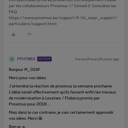
info spécifique/privé au problème), info uniquement visible
par les collaborateurs Proximus // Conseil 2: Consultez les
FAQ
https://www.proximus.be/support/fr/id_zwpr_support/
particuliers/support.html
PFH7863
Forum|Forum|6 years ago
AUTEUR
P
Bonjour M_016F
Merci pour vos idées.
J'attendrai la réaction de proximus la semaine prochaine.
L'idéal serait effectivement qu'ils fassent enfin les travaux
de modernisation à Lessines / Flobecq promis par
Proximus pour 2018 ...
Mais dans le cas contraire, je vais certainement approndir
vos idées. Merci 😁
Bon w-e,