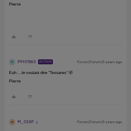
Pierre
PFH7863
Forum|Forum|6 years ago
AUTEUR
P
Euh ... Je voulais dire "Tessares" 🤣
Pierre
M_016F
Forum|Forum|6 years ago
M