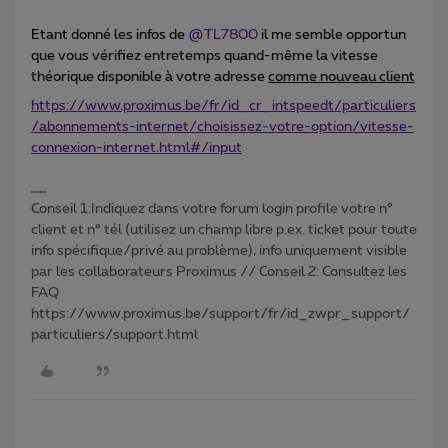
Etant donné les infos de
@TL7800
il me semble opportun
que vous vérifiez entretemps quand-même la vitesse
théorique disponible à votre adresse
comme nouveau client
https://www.proximus.be/fr/id_cr_intspeedt/particuliers
/abonnements-internet/choisissez-votre-option/vitesse-
connexion-internet.html#/input
Conseil 1:Indiquez dans votre forum login profile votre n°
client et n° tél (utilisez un champ libre p.ex. ticket pour toute
info spécifique/privé au problème), info uniquement visible
par les collaborateurs Proximus // Conseil 2: Consultez les
FAQ
https://www.proximus.be/support/fr/id_zwpr_support/
particuliers/support.html