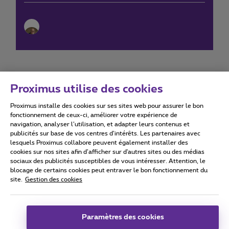
Proximus utilise des cookies
Proximus installe des cookies sur ses sites web pour assurer le bon
Conditions d'utilisation
Accessibility statement
fonctionnement de ceux-ci, améliorer votre expérience de
navigation, analyser l’utilisation, et adapter leurs contenus et
publicités sur base de vos centres d’intérêts. Les partenaires avec
lesquels Proximus collabore peuvent également installer des
cookies sur nos sites afin d’afficher sur d'autres sites ou des médias
sociaux des publicités susceptibles de vous intéresser. Attention, le
Tous droits réservés. ©
2026
Proximus
blocage de certains cookies peut entraver le bon fonctionnement du
site.
Gestion des cookies
Conditions générales, info consommateur
Liste des prix et tarifs
Accessibilité
Vie privée
Politique de gestion des cookies
Cookie manager
Coordonnées de l’entreprise
Paramètres des cookies
Ce site a été créé et est géré conformément au droit belge.