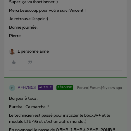
Super, ça va fonctionner :)
Merci beaucoup pour votre suivi Vincent !
Je retrouve l’espoir :)
Bonne journée,
Pierre
1 personne aime
PFH7863
Forum|Forum|6 years ago
AUTEUR
RÉPONSE
P
Bonjour à tous,
Eureka ! Ca marche !!
Le technicien est passé pour installer le bbox3V+ et le
module LTE 4G et c’est un autre monde :)
En downoad, je passe de 0,5MB-1,5MB à 2,8MB-20MB !!