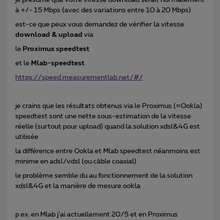
je présume que votre vitesse download serait normalement
à +/- 15 Mbps (avec des variations entre 10 à 20 Mbps)
est-ce que peux vous demandez de vérifier la vitesse
download & upload
via
le
Proximus speedtest
et le
Mlab-speedtest
https://speed.measurementlab.net/#/
je crains que les résultats obtenus via le Proximus (=Ookla)
speedtest sont une nette sous-estimation de la vitesse
réelle (surtout pour upload) quand la solution xdsl&4G est
utilisée
la différence entre Ookla et Mlab speedtest néanmoins est
minime en adsl/vdsl (ou câble coaxial)
le problème semble du au fonctionnement de la solution
xdsl&4G et la manière de mesure ookla
p.ex. en Mlab j’ai actuellement 20/5 et en Proximus