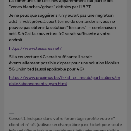
La communes de Lessines apparemment fait partie des
“zones blanches/grises” définies par l’IBPT
Je ne peux que suggérer s’il n’y aurait pas une migration
adsl → vdsl prévu à court terme de demander si vous ne
pouvez pas obtenir la solution “Tessares” = combinaison
xdsl & 4G si la couverture 4G serait suffisante à votre
endroit
https://www.tessares.net/
Si la couverture 4G serait suffisante il serait
éventuellement possible d’opter pour une solution Mobilus
5G Unlimited (aussi applicable pour 4G)
https://www.proximus.be/fr/id_cr_msub/particuliers/m
obile/abonnements-gsm.html
Conseil 1:Indiquez dans votre forum login profile votre n°
client et n° tél (utilisez un champ libre p.ex. ticket pour toute