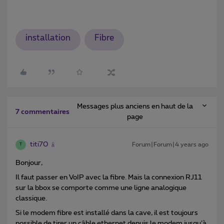
installation
Fibre
Messages plus anciens en haut de la
7 commentaires
page
titi70
Forum|Forum|4 years ago
T
Bonjour,
Il faut passer en VoIP avec la fibre. Mais la connexion RJ11
sur la bbox se comporte comme une ligne analogique
classique.
Si le modem fibre est installé dans la cave, il est toujours
possible de tirer un câble ethernet depuis le modem jusqu’à