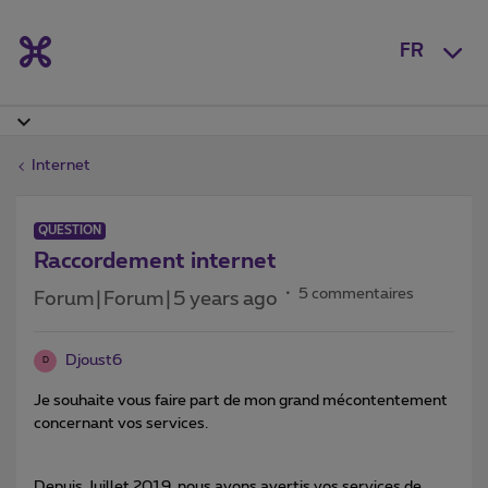
FR
Internet
QUESTION
Raccordement internet
5 commentaires
Forum|Forum|5 years ago
Djoust6
D
Je souhaite vous faire part de mon grand mécontentement
concernant vos services.
Depuis Juillet 2019, nous avons avertis vos services de