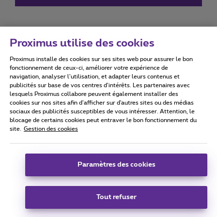
Proximus utilise des cookies
Proximus installe des cookies sur ses sites web pour assurer le bon
Conditions d'utilisation
Accessibility statement
fonctionnement de ceux-ci, améliorer votre expérience de
navigation, analyser l’utilisation, et adapter leurs contenus et
publicités sur base de vos centres d’intérêts. Les partenaires avec
lesquels Proximus collabore peuvent également installer des
cookies sur nos sites afin d’afficher sur d'autres sites ou des médias
sociaux des publicités susceptibles de vous intéresser. Attention, le
Tous droits réservés. ©
2026
Proximus
blocage de certains cookies peut entraver le bon fonctionnement du
site.
Gestion des cookies
Conditions générales, info consommateur
Liste des prix et tarifs
Accessibilité
Vie privée
Politique de gestion des cookies
Cookie manager
Coordonnées de l’entreprise
Paramètres des cookies
Ce site a été créé et est géré conformément au droit belge.
Boulevard du Roi Albert II 27 - B-1030 Bruxelles.
Tout refuser