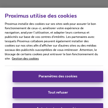
Proximus utilise des cookies
Proximus installe des cookies sur ses sites web pour assurer le bon
Conditions d'utilisation
Accessibility statement
fonctionnement de ceux-ci, améliorer votre expérience de
navigation, analyser l’utilisation, et adapter leurs contenus et
publicités sur base de vos centres d’intérêts. Les partenaires avec
lesquels Proximus collabore peuvent également installer des
cookies sur nos sites afin d’afficher sur d'autres sites ou des médias
sociaux des publicités susceptibles de vous intéresser. Attention, le
Tous droits réservés. ©
2026
Proximus
blocage de certains cookies peut entraver le bon fonctionnement du
site.
Gestion des cookies
Conditions générales, info consommateur
Liste des prix et tarifs
Accessibilité
Vie privée
Politique de gestion des cookies
Cookie manager
Coordonnées de l’entreprise
Paramètres des cookies
Ce site a été créé et est géré conformément au droit belge.
Boulevard du Roi Albert II 27 - B-1030 Bruxelles.
Tout refuser
Carrier & Wholesale Solutions