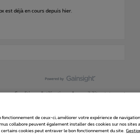
ox est déjà en cours depuis hier.
Conditions d'utilisation
Accessibility statement
 fonctionnement de ceux-ci, améliorer votre expérience de navigation, a
imus collabore peuvent également installer des cookies sur nos sites af
e certains cookies peut entraver le bon fonctionnement du site.
Gestio
Proximus