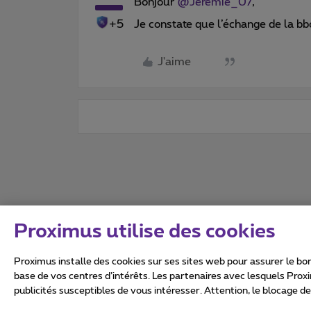
Bonjour ​
@Jérémie_07
,
+5
Je constate que l’échange de la bb
J'aime
Proximus utilise des cookies
Proximus installe des cookies sur ses sites web pour assurer le bon
base de vos centres d’intérêts. Les partenaires avec lesquels Prox
publicités susceptibles de vous intéresser. Attention, le blocage d
Tous droits réservés. ©
2026