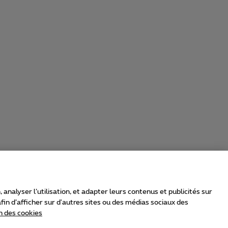
nalyser l’utilisation, et adapter leurs contenus et publicités sur
in d’afficher sur d'autres sites ou des médias sociaux des
n des cookies