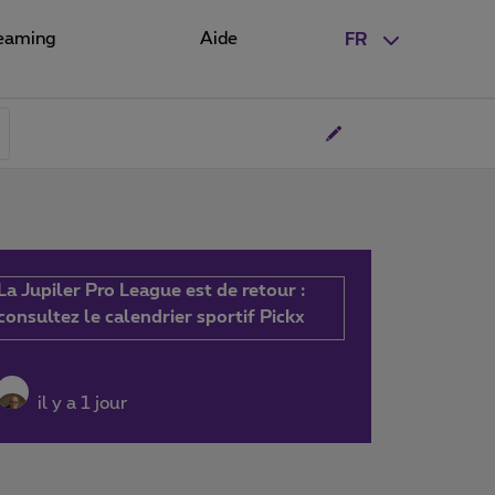
eaming
Aide
FR
La Jupiler Pro League est de retour :
consultez le calendrier sportif Pickx
il y a 1 jour