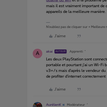
qualité du wifi
et si le problème pe
mais il est vraiment important de 
appareils de la meilleure manière
N’oubliez pas de cliquer sur « Meilleure
J'aime
akai
Apprenti
AUTEUR
A
Les deux PlayStation sont connecte
portable et pourtant j'ai un Wi-Fi
v3+/s mais d'après le vendeur du s
de profiter d'internet correctement
J'aime
AurélienK
Modérateur