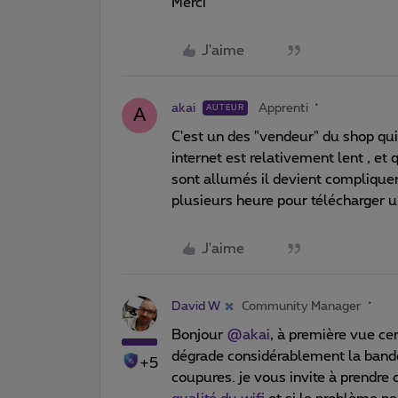
Merci
J'aime
akai
Apprenti
AUTEUR
A
C'est un des "vendeur" du shop qui
internet est relativement lent , e
sont allumés il devient compliquer
plusieurs heure pour télécharger un
J'aime
David W
Community Manager
Bonjour ​
@akai
, à première vue cer
dégrade considérablement la bande
+5
coupures. je vous invite à prendre