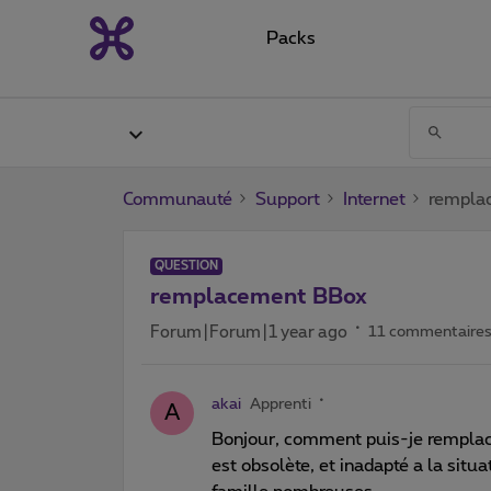
Packs
Communauté
Support
Internet
rempla
QUESTION
remplacement BBox
Forum|Forum|1 year ago
11 commentaire
akai
Apprenti
A
Bonjour, comment puis-je remplace
est obsolète, et inadapté a la situa