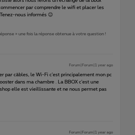
rsiste alors nous ferons un échange de la bbox
commencer par comprendre le wifi et placer les
. Tenez-nous informés 😉
 réponse » une fois la réponse obtenue à votre question !
Forum|Forum|1 year ago
r par câbles, le Wi-Fi c'est principalement mon pc
 booster dans ma chambre . La BBOX c'est une
hop elle est vieillissante et ne nous permet pas
Forum|Forum|1 year ago