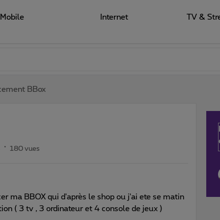
Mobile
Internet
TV & Str
cement BBox
s
180 vues
r ma BBOX qui d'après le shop ou j'ai ete se matin
tion ( 3 tv , 3 ordinateur et 4 console de jeux )