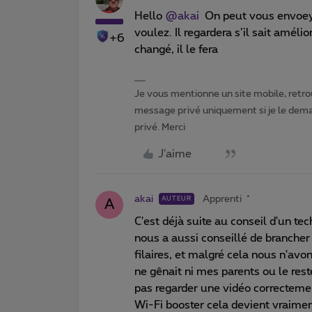
Hello ​
@akai
On peut vous envoeyr 
voulez. Il regardera s’il sait amélio
+6
changé, il le fera
Je vous mentionne un site mobile, retrou
message privé uniquement si je le dema
privé. Merci
J'aime
akai
Apprenti
AUTEUR
A
C'est déjà suite au conseil d'un te
nous a aussi conseillé de brancher
filaires, et malgré cela nous n'avo
ne gênait ni mes parents ou le re
pas regarder une vidéo correctemen
Wi-Fi booster cela devient vraim