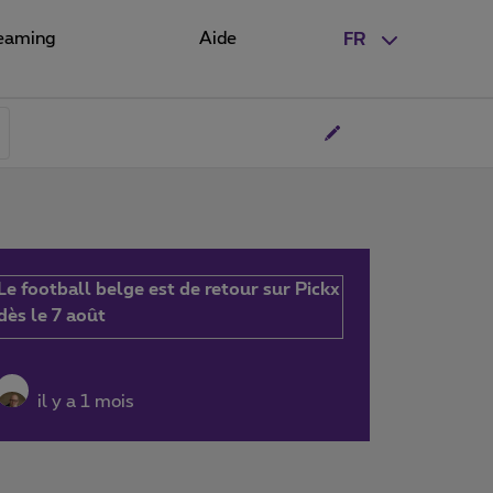
eaming
Aide
FR
Le football belge est de retour sur Pickx
dès le 7 août
il y a 1 mois