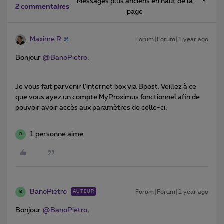
Messages plus anciens en haut de la
2 commentaires
page
Maxime R
Forum|Forum|1 year ago
Bonjour ​
@BanoPietro
,
Je vous fait parvenir l’internet box via Bpost. Veillez à ce
que vous ayez un compte MyProximus fonctionnel afin de
pouvoir avoir accès aux paramètres de celle-ci.
1 personne aime
B
BanoPietro
Forum|Forum|1 year ago
AUTEUR
B
Bonjour ​
@BanoPietro
,