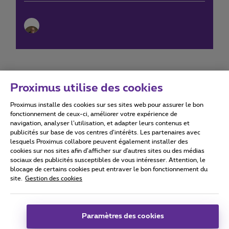
Proximus utilise des cookies
Proximus installe des cookies sur ses sites web pour assurer le bon
Conditions d'utilisation
Accessibility statement
fonctionnement de ceux-ci, améliorer votre expérience de
navigation, analyser l’utilisation, et adapter leurs contenus et
publicités sur base de vos centres d’intérêts. Les partenaires avec
lesquels Proximus collabore peuvent également installer des
cookies sur nos sites afin d’afficher sur d'autres sites ou des médias
sociaux des publicités susceptibles de vous intéresser. Attention, le
Tous droits réservés. ©
2026
Proximus
blocage de certains cookies peut entraver le bon fonctionnement du
site.
Gestion des cookies
Conditions générales, info consommateur
Liste des prix et tarifs
Accessibilité
Vie privée
Politique de gestion des cookies
Cookie manager
Coordonnées de l’entreprise
Paramètres des cookies
Ce site a été créé et est géré conformément au droit belge.