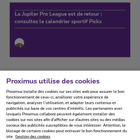
La Jupiler Pro League est de retour :
consultez le calendrier sportif Pickx
Proximus utilise des cookies
Proximus installe des cookies sur ses sites web pour assurer le bon
Conditions d'utilisation
Accessibility statement
fonctionnement de ceux-ci, améliorer votre expérience de
navigation, analyser l’utilisation, et adapter leurs contenus et
publicités sur base de vos centres d’intérêts. Les partenaires avec
lesquels Proximus collabore peuvent également installer des
cookies sur nos sites afin d’afficher sur d'autres sites ou des médias
sociaux des publicités susceptibles de vous intéresser. Attention, le
Tous droits réservés. ©
2026
Proximus
blocage de certains cookies peut entraver le bon fonctionnement du
site.
Gestion des cookies
Conditions générales, info consommateur