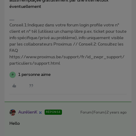
aussi remplaçée gratuitement par une internetbox
éventuellement
Conseil 1:Indiquez dans votre forum login profile votre n°
client et n° tél (utilisez un champ libre p.ex. ticket pour toute
info spécifique/privé au problème), info uniquement visible
par les collaborateurs Proximus // Conseil 2: Consultez les
FAQ
https://www.proximus.be/support/fr/id_zwpr_support/
particuliers/support.html
1 personne aime
P
AurélienK
Forum|Forum|2 years ago
RÉPONSE
Hello