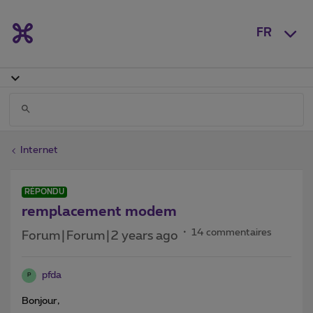
FR
Internet
RÉPONDU
remplacement modem
14 commentaires
Forum|Forum|2 years ago
pfda
P
Bonjour,