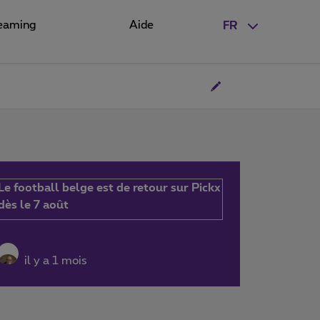
eaming
Aide
FR
Le football belge est de retour sur Pickx
dès le 7 août
il y a 1 mois