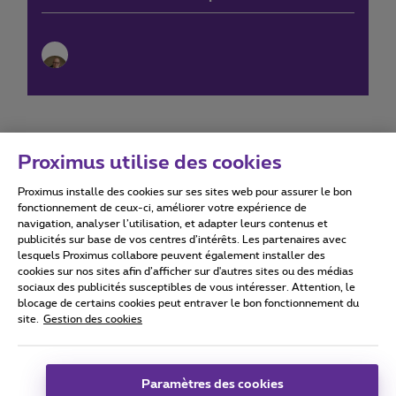
Proximus utilise des cookies
Proximus installe des cookies sur ses sites web pour assurer le bon
Conditions d'utilisation
Accessibility statement
fonctionnement de ceux-ci, améliorer votre expérience de
navigation, analyser l’utilisation, et adapter leurs contenus et
publicités sur base de vos centres d’intérêts. Les partenaires avec
lesquels Proximus collabore peuvent également installer des
cookies sur nos sites afin d’afficher sur d'autres sites ou des médias
sociaux des publicités susceptibles de vous intéresser. Attention, le
Tous droits réservés. ©
2026
Proximus
blocage de certains cookies peut entraver le bon fonctionnement du
site.
Gestion des cookies
Conditions générales, info consommateur
Liste des prix et tarifs
Accessibilité
Vie privée
Politique de gestion des cookies
Cookie manager
Coordonnées de l’entreprise
Paramètres des cookies