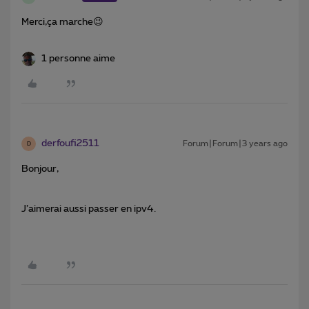
Merci,ça marche😉
1 personne aime
derfoufi2511
Forum|Forum|3 years ago
D
Bonjour,
J’aimerai aussi passer en ipv4.