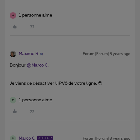
1 personne aime
A
Maxime R
Forum|Forum|3 years ago
Bonjour
@Marco C
,
Je viens de désactiver l’IPV6 de votre ligne. 😉
1 personne aime
M
Marco C
Forum|Forum|3 years ago
AUTEUR
M