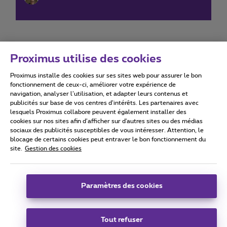
Proximus utilise des cookies
Proximus installe des cookies sur ses sites web pour assurer le bon
Conditions d'utilisation
Accessibility statement
fonctionnement de ceux-ci, améliorer votre expérience de
navigation, analyser l’utilisation, et adapter leurs contenus et
publicités sur base de vos centres d’intérêts. Les partenaires avec
lesquels Proximus collabore peuvent également installer des
cookies sur nos sites afin d’afficher sur d'autres sites ou des médias
sociaux des publicités susceptibles de vous intéresser. Attention, le
Tous droits réservés. ©
2026
Proximus
blocage de certains cookies peut entraver le bon fonctionnement du
site.
Gestion des cookies
Conditions générales, info consommateur
Liste des prix et tarifs
Accessibilité
Vie privée
Politique de gestion des cookies
Cookie manager
Coordonnées de l’entreprise
Paramètres des cookies
Ce site a été créé et est géré conformément au droit belge.
Boulevard du Roi Albert II 27 - B-1030 Bruxelles.
Tout refuser