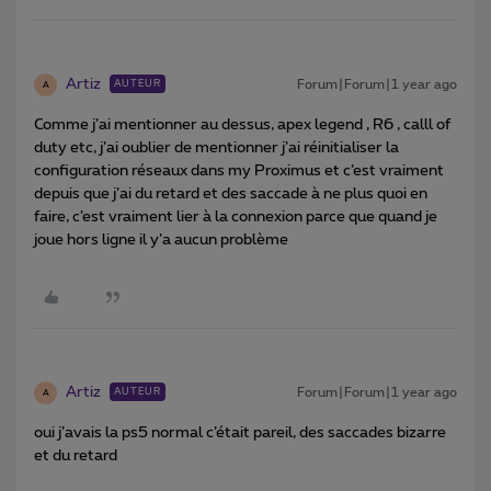
Artiz
Forum|Forum|1 year ago
AUTEUR
A
Comme j’ai mentionner au dessus, apex legend , R6 , calll of
duty etc, j’ai oublier de mentionner j’ai réinitialiser la
configuration réseaux dans my Proximus et c’est vraiment
depuis que j’ai du retard et des saccade à ne plus quoi en
faire, c’est vraiment lier à la connexion parce que quand je
joue hors ligne il y’a aucun problème
Artiz
Forum|Forum|1 year ago
AUTEUR
A
oui j’avais la ps5 normal c’était pareil, des saccades bizarre
et du retard