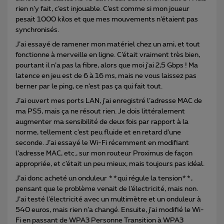
rien n’y fait, c’est injouable. C’est comme si mon joueur
pesait 1000 kilos et que mes mouvements n’étaient pas
synchronisés.
J’ai essayé de ramener mon matériel chez un ami, et tout
fonctionne à merveille en ligne. C’était vraiment très bien,
pourtant il n’a pas la fibre, alors que moi j’ai 2,5 Gbps ! Ma
latence en jeu est de 6 à 16 ms, mais ne vous laissez pas
berner par le ping, ce n’est pas ça qui fait tout.
J’ai ouvert mes ports LAN, j’ai enregistré l’adresse MAC de
ma PS5, mais ça ne résout rien. Je dois littéralement
augmenter ma sensibilité de deux fois par rapport à la
norme, tellement c’est peu fluide et en retard d’une
seconde. J’ai essayé le Wi-Fi récemment en modifiant
l’adresse MAC, etc., sur mon routeur Proximus de façon
appropriée, et c’était un peu mieux, mais toujours pas idéal.
J’ai donc acheté un onduleur **qui régule la tension**,
pensant que le problème venait de l’électricité, mais non.
J’ai testé l’électricité avec un multimètre et un onduleur à
540 euros, mais rien n’a changé. Ensuite, j’ai modifié le Wi-
Fi en passant de WPA3 Personne Transition à WPA3